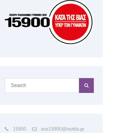
15900
sos15900@isotita.gr