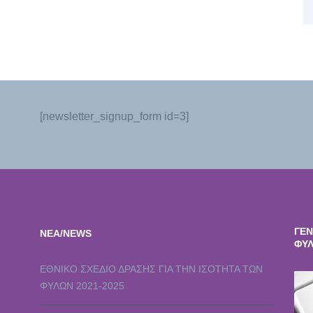
[newsletter_signup_form id=3]
ΓΕΝ
ΝΕΑ/NEWS
ΦΥΛ
ΕΘΝΙΚΌ ΣΧΈΔΙΟ ΔΡΆΣΗΣ ΓΙΑ ΤΗΝ ΙΣΌΤΗΤΑ ΤΩΝ
ΦΎΛΩΝ 2021-2025