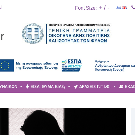
+
/
-
Ν
Font Size:
ΓΥΝΑΙΚΩΝ
ΕΙΣΑΙ ΘΥΜΑ ΒΙΑΣ;
ΔΡΑΣΕΙΣ Γ.Γ.Ι.Φ.
ΕΚΔΟ